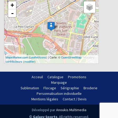
+
-
500 m
MapsMarker.com
(
Leaflet
/
icons
) | Carte: ©
OpenStreetMap
2000 ft
contributeurs
(
modifier
)
Acceuil
Catalogue
Promotions
Marquage
Sublimation
Flocage
Sérigraphie
Broderie
Personnalisation individuelle
Mentions légales
Contact / Devis
Développé par
Anoukis Multimedia
©
Galaxy Sports
. All rights reserved.