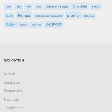
Chasubles
-20%
-30%
-40%
-45%
Champion d'Europe
ERREA
Kempa
promo
KAPPA
maillots avec marquages
pétanque
Rugby
UHLSPORT
soldes
STANNO
NAVIGATION
Acceuil
Catalogue
Promotions
Marquage
Sublimation