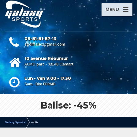
MENU
09-81-81-87-13
agdiff.alex@gmail.com
10 avenue Réaumur
ACMO parc - 92140 Clamart
Lun - Ven 9.00 - 17.30
Sam - Dim FERME
Balise: -45%
Galaxy Sports
-45%