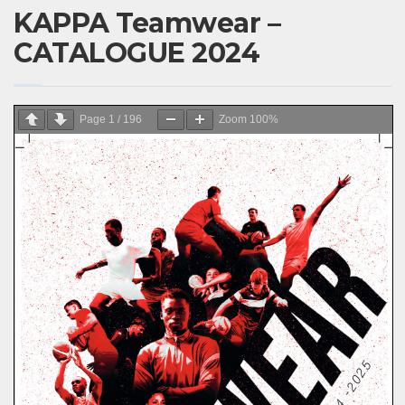
KAPPA Teamwear –
CATALOGUE 2024
Page
1
/
196
Zoom
100%