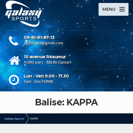
MENU
09-81-81-87-13
agdiff.alex@gmail.com
10 avenue Réaumur
ACMO parc - 92140 Clamart
Lun - Ven 9.00 - 17.30
Sam - Dim FERME
Balise: KAPPA
Galaxy Sports
KAPPA