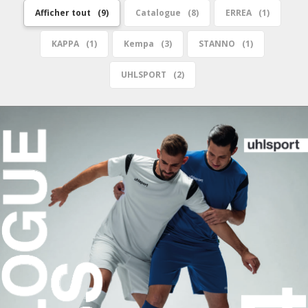
Afficher tout
9
Catalogue
8
ERREA
1
KAPPA
1
Kempa
3
STANNO
1
UHLSPORT
2