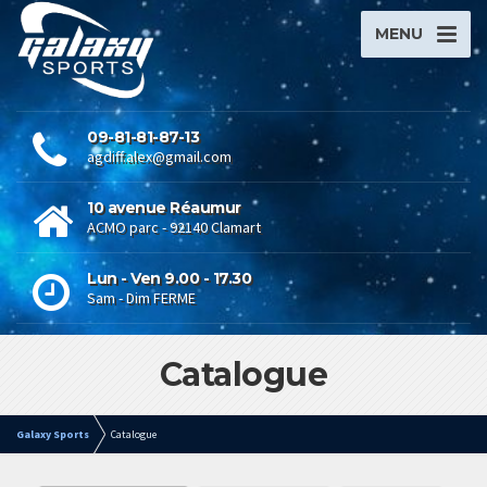
MENU
09-81-81-87-13
agdiff.alex@gmail.com
10 avenue Réaumur
ACMO parc - 92140 Clamart
Lun - Ven 9.00 - 17.30
Sam - Dim FERME
Catalogue
Galaxy Sports
Catalogue