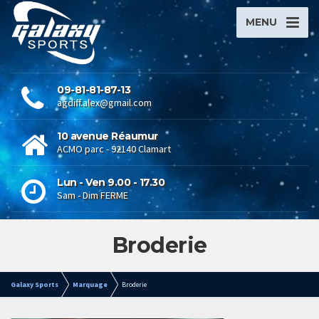
MENU
09-81-81-87-13
agdiff.alex@gmail.com
10 avenue Réaumur
ACMO parc - 92140 Clamart
Lun - Ven 9.00 - 17.30
Sam - Dim FERME
Broderie
Galaxy Sports
Marquage
Broderie