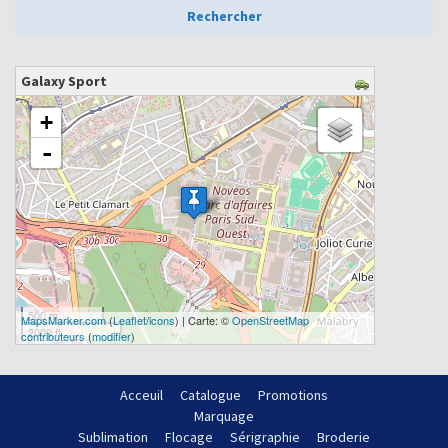
Galaxy Sport
chargement de la carte - veuillez patienter...
+
-
500 m
MapsMarker.com
(
Leaflet
/
icons
) | Carte: ©
OpenStreetMap
2000 ft
contributeurs
(
modifier
)
Acceuil
Catalogue
Promotions
Marquage
Sublimation
Flocage
Sérigraphie
Broderie