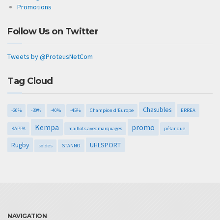
Promotions
Follow Us on Twitter
Tweets by @ProteusNetCom
Tag Cloud
Chasubles
-20%
-30%
-40%
-45%
Champion d'Europe
ERREA
Kempa
promo
KAPPA
maillots avec marquages
pétanque
Rugby
UHLSPORT
soldes
STANNO
NAVIGATION