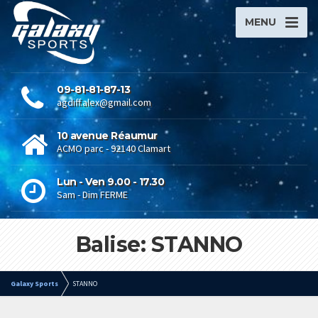
MENU
09-81-81-87-13
agdiff.alex@gmail.com
10 avenue Réaumur
ACMO parc - 92140 Clamart
Lun - Ven 9.00 - 17.30
Sam - Dim FERME
Balise: STANNO
Galaxy Sports
STANNO